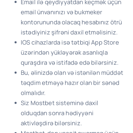
Email ilə qeydiyyatdan keçmək üçün
email ünvanınızı və bukmeker
kontorununda olacaq hesabınız ötrü
istədiyiniz şifrəni daxil etməlisiniz.
IOS cihazlarda isə tətbiqi App Store
üzərindən yükləyərək asanlıqla
quraşdıra və istifadə edə bilərsiniz.
Bu, əlinizdə olan və istənilən müddət
təqdim etməyə hazır olan bir sənəd
olmalıdır.
Siz Mostbet sisteminə daxil
olduqdan sonra hədiyyəni
aktivləşdirə bilərsiniz.