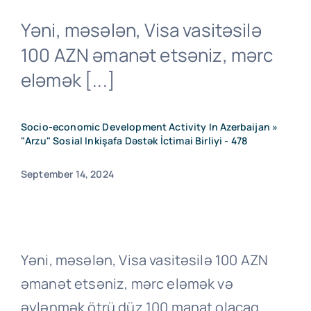
Yəni, məsələn, Visa vasitəsilə
100 AZN əmanət etsəniz, mərc
eləmək [...]
Socio-economic Development Activity In Azerbaijan »
"Arzu" Sosial Inkişafa Dəstək İctimai Birliyi - 478
September 14, 2024
Yəni, məsələn, Visa vasitəsilə 100 AZN
əmanət etsəniz, mərc eləmək və
əylənmək ötrü düz 100 manat olacaq.