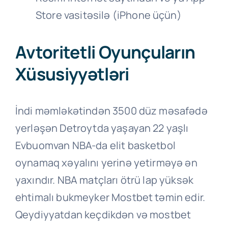
Store vasitəsilə (iPhone üçün)
Avtoritetli Oyunçuların
Xüsusiyyətləri
İndi məmləkətindən 3500 düz məsafədə
yerləşən Detroytda yaşayan 22 yaşlı
Evbuomvan NBA-da elit basketbol
oynamaq xəyalını yerinə yetirməyə ən
yaxındır. NBA matçları ötrü lap yüksək
ehtimalı bukmeyker Mostbet təmin edir.
Qeydiyyatdan keçdikdən və mostbet