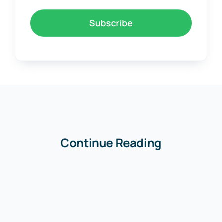
Subscribe
Continue Reading