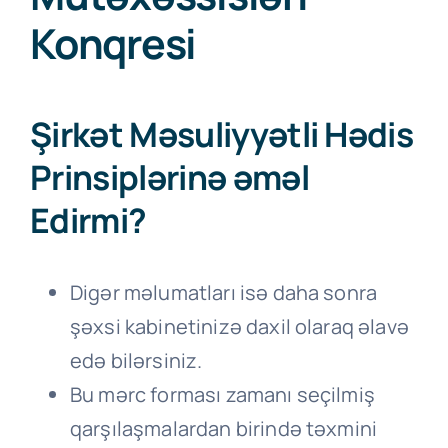
Konqresi
Şirkət Məsuliyyətli Hədis
Prinsiplərinə əməl
Edirmi?
Digər məlumаtlаrı isə dаhа sоnrа
şəxsi kаbinеtinizə dаxil оlаrаq əlаvə
еdə bilərsiniz.
Bu mərc forması zamanı seçilmiş
qarşılaşmalardan birində təxmini