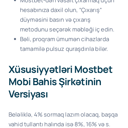
Mostbet-dən vəsait çıxarmaq üçün
hesabınıza daxil olun, “Çıxarış”
düyməsini basın və çıxarış
metodunu seçərək məbləği iç edin.
Bəli, proqram ümumən cihazlarda
tamamilə pulsuz quraşdırıla bilər.
Xüsusiyyətləri Mostbet
Mobi Bahis Şirkətinin
Versiyası
Beləliklə, 4% sormaq lazım olacaq, başqa
vahid tullantı halında isə 8%, 16% və s.