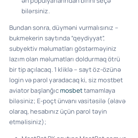
ən populyarlarından birini seçə
bilərsiniz.
Bundan sonra, düyməni vurmalısınız –
bukmekerin saytında “qeydiyyat”,
subyektiv məlumatları göstərməyiniz
lazım olan məlumatları doldurmaq ötrü
bir tip açılacaq. 1 kliklə – sayt öz-özünə
login və parol yaradacaq ki, siz mostbet
aviator başlanğıc
mosbet
tamamlaya
biləsiniz; E-poçt ünvanı vasitəsilə (əlavə
olaraq, hesabınız üçün parol təyin
etməlisiniz);