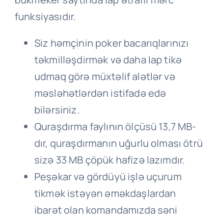
funksiyasıdır.
Siz həmçinin poker bacarıqlarınızı
təkmilləşdirmək və daha lap tikə
udmaq görə müxtəlif alətlər və
məsləhətlərdən istifadə edə
bilərsiniz.
Quraşdırma faylının ölçüsü 13,7 MB-
dır, quraşdırmanın uğurlu olması ötrü
sizə 33 MB çöpük hafizə lazımdır.
Peşəkar və gördüyü işlə uçurum
tikmək istəyən əməkdaşlardan
ibarət olan komandamızda səni