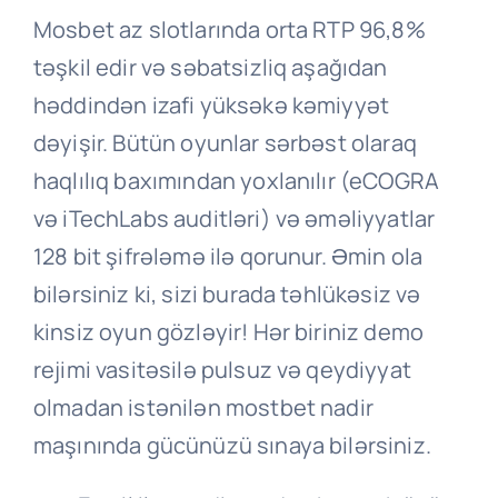
Mosbet az slotlarında orta RTP 96,8%
təşkil edir və səbatsizliq aşağıdan
həddindən izafi yüksəkə kəmiyyət
dəyişir. Bütün oyunlar sərbəst olaraq
haqlılıq baxımından yoxlanılır (eCOGRA
və iTechLabs auditləri) və əməliyyatlar
128 bit şifrələmə ilə qorunur. Əmin ola
bilərsiniz ki, sizi burada təhlükəsiz və
kinsiz oyun gözləyir! Hər biriniz demo
rejimi vasitəsilə pulsuz və qeydiyyat
olmadan istənilən mostbet nadir
maşınında gücünüzü sınaya bilərsiniz.