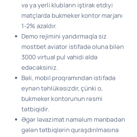
və ya yerli klubların iştirak etdiyi
matçlarda bukmeker kontor marjanı
1-2% azaldır.
Demo rejimini yandırmaqla siz
mostbet aviator istifadə oluna bilən
3000 virtual pul vahidi əldə
edəcəksiniz.
Bəli, mobil proqramından istifadə
eynən təhlükəsizdir, çünki o,
bukmeker kontorunun rəsmi
tətbiqidir.
Əgər ləvazimat naməlum mənbədən
gələn tətbiqlərin quraşdırılmasına