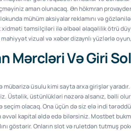
çməyiniz aman olunacaq. Ən hökmran provayderlə
i blokunda mühüm aksiyalar reklamını və gözlənil
 xidməti təmsilçiləri ilə əlbəəl əlaqəlilik ötrü d
 mahiyyət vizual və xəbər dizaynlı yüzlərlə oyun, 
 Mərcləri Və Giri Sol
mübarizə üsulu kimi sayta arxa girişlər yaradır
. Üstəlik, üstünlükləri nəzərə alsanız, bəlli ol
seçim olacaq. Ona üçün də siz elə indi tərədd
vvəl kapital əldə edə bilərsiniz. Mostbet bukm
lını göstərir. Onların slot və ruletdən tutmuş p