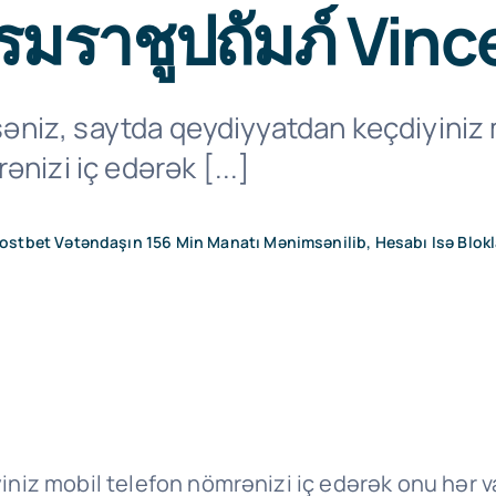
มราชูปถัมภ์ Vinc
irsəniz, saytda qeydiyyatdan keçdiyiniz
ənizi iç edərək [...]
stbet Vətəndaşın 156 Min Manatı Mənimsənilib, Hesabı Isə Blokl
yiniz mobil telefon nömrənizi iç edərək onu hər v