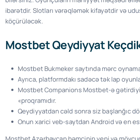
ibarətdir. Slotları vərəqləmək kifayətdir və u
köçürüləcək.
Mostbet Qeydiyyat Keçdi
Mostbet Bukmeker saytında mərc oynamağa
Ayrıca, platformdakı sadəcə tək lap oyunla
Mostbet Companions Mostbet-ə gətirdiyin
«proqramıdır.
Qeydiyyatdan cəld sonra siz başlanğıc d
Onun xarici veb-saytdan Android və en est
Mostbet Azərbaycan həmçinin yeni və mövcud mü