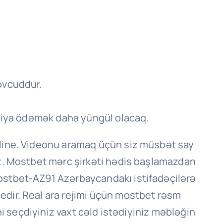
mövcuddur.
aksiya ödəmək daha yüngül olacaq.
nline. Videonu aramaq üçün siz müsbət say
z. Mostbet mərc şirkəti hədis başlamazdan
ostbet-AZ91 Azərbaycandakı istifadəçilərə
dir. Real ara rejimi üçün mostbet rəsm
i seçdiyiniz vaxt cəld istədiyiniz məbləğin