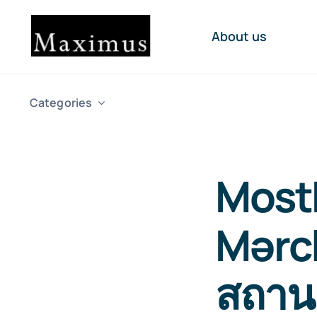
Skip
to
About us
content
Categories
Mostb
Mərcl
สถาน