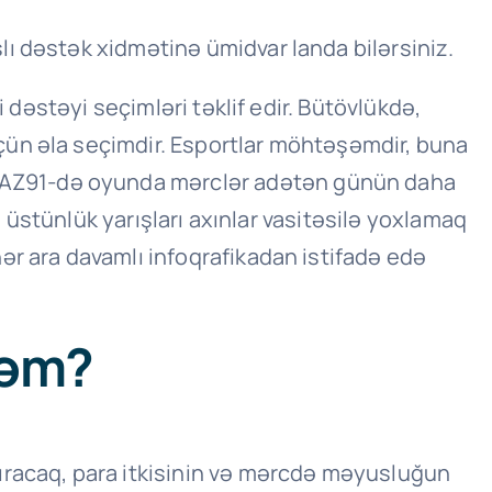
lı dəstək xidmətinə ümidvar landa bilərsiniz.
 dəstəyi seçimləri təklif edir. Bütövlükdə,
çün əla seçimdir. Esportlar möhtəşəmdir, buna
-AZ91-də oyunda mərclər adətən günün daha
i üstünlük yarışları axınlar vasitəsilə yoxlamaq
ər ara davamlı infoqrafikadan istifadə edə
rəm?
dıracaq, para itkisinin və mərcdə məyusluğun