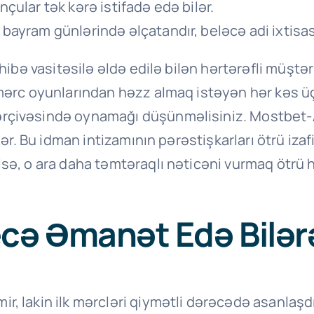
nçular tək kərə istifadə edə bilər.
 bayram günlərində əlçatandır, beləcə adi ixtisas
ibə vasitəsilə əldə edilə bilən hərtərəfli müştəri
mərc oyunlarından həzz almaq istəyən hər kəs ü
ərçivəsində oynamağı düşünməlisiniz. Mostbet
ər. Bu idman intizamının pərəstişkarları ötrü izaf
ə, o ara daha təmtəraqlı nəticəni vurmaq ötrü h
ecə Əmanət Edə Bilə
mir, lakin ilk mərcləri qiymətli dərəcədə asanlaş