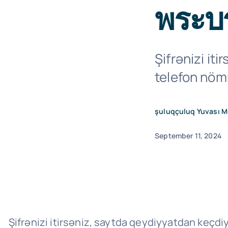
พระบร
Şifrənizi it
telefon nömr
şuluqçuluq Yuvası Mo
September 11, 2024
Şifrənizi itirsəniz, saytda qeydiyyatdan keçdi