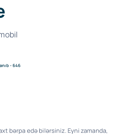
e
 mobil
anıb - 646
axt bərpa edə bilərsiniz. Eyni zamanda,