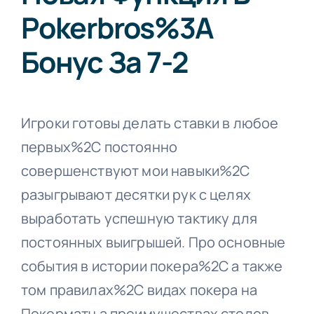
Pokerbros%3A
Бонус За 7-2
Игроки готовы делать ставки в любое
первых%2C постоянно
совершенствуют мои навыки%2C
разыгрывают десятки рук с целях
выработать успешную тактику для
постоянных выигрышей. Про основные
события в истории покера%2C а также
том правилах%2C видах покера на
Покерматч а преимуществах столов