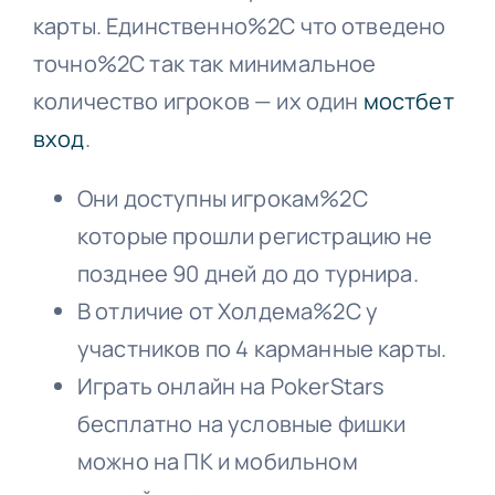
карты. Единственно%2C что отведено
точно%2C так так минимальное
количество игроков — их один
мостбет
вход
.
Они доступны игрокам%2C
которые прошли регистрацию не
позднее 90 дней до до турнира.
В отличие от Холдема%2C у
участников по 4 карманные карты.
Играть онлайн на PokerStars
бесплатно на условные фишки
можно на ПК и мобильном