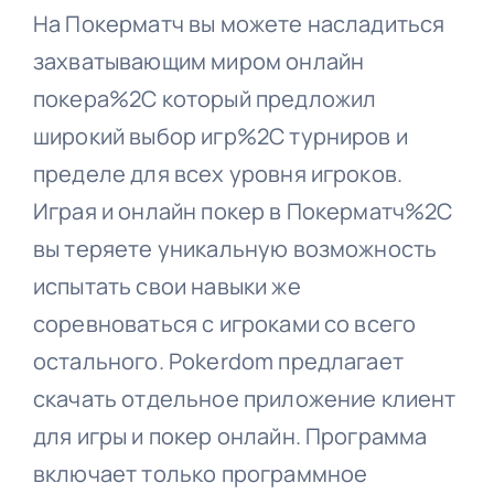
На Покерматч вы можете насладиться
захватывающим миром онлайн
покера%2C который предложил
широкий выбор игр%2C турниров и
пределе для всех уровня игроков.
Играя и онлайн покер в Покерматч%2C
вы теряете уникальную возможность
испытать свои навыки же
соревноваться с игроками со всего
остального. Pokerdom предлагает
скачать отдельное приложение клиент
для игры и покер онлайн. Программа
включает только программное