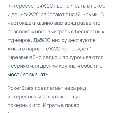
интересуется%2C где поиграть в покер
и деньги%2C работают онлайн-румы. В
настоящем казино вам вряд разве кто
позволит много выиграть с бесплатных
турниров. Да%2C них существуют в
живого варианте%2C но пройдет”
“чрезвычайно редко и приурочиваются
к сериям или другим крупным событию
мостбет скачать
.
PokerStars предлагает весь ряд
интересных и захватывающих
покерных игр. Играть в покер