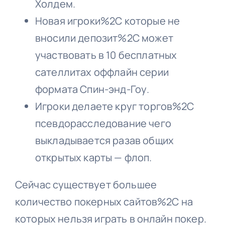
Холдем.
Новая игроки%2C которые не
вносили депозит%2C может
участвовать в 10 бесплатных
сателлитах оффлайн серии
формата Спин-энд-Гоу.
Игроки делаете круг торгов%2C
псевдорасследование чего
выкладывается разав общих
открытых карты — флоп.
Сейчас существует большее
количество покерных сайтов%2C на
которых нельзя играть в онлайн покер.