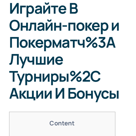
Играйте В
Онлайн-покер и
Покерматч%3A
Лучшие
Турниры%2C
Акции И Бонусы
Content