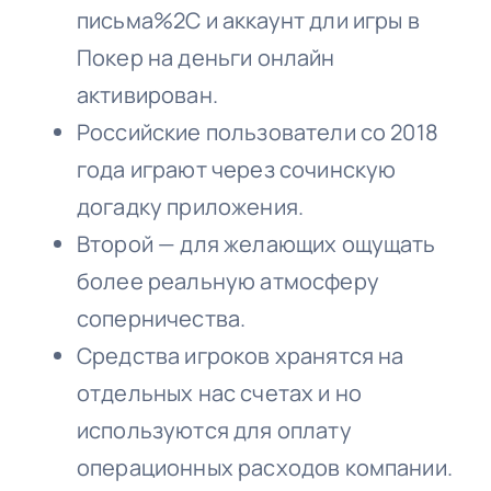
письма%2C и аккаунт дли игры в
Покер на деньги онлайн
активирован.
Российские пользователи со 2018
года играют через сочинскую
догадку приложения.
Второй — для желающих ощущать
более реальную атмосферу
соперничества.
Средства игроков хранятся на
отдельных нас счетах и но
используются для оплату
операционных расходов компании.