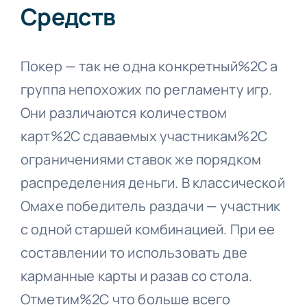
Средств
Покер — так не одна конкретный%2C а
группа непохожих по регламенту игр.
Они различаются количеством
карт%2C сдаваемых участникам%2C
ограничениями ставок же порядком
распределения деньги. В классической
Омахе победитель раздачи — участник
с одной старшей комбинацией. При ее
составлении то использовать две
карманные карты и разав со стола.
Отметим%2C что больше всего