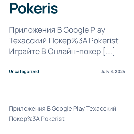
Pokeris
Приложения В Google Play
Техасский Покер%3A Pokerist
Играйте В Онлайн-покер [...]
Uncategorized
July 8, 2024
Приложения В Google Play Техасский
Покер%3A Pokerist