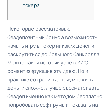
покера
Некоторые рассматривают
бездепозитный бонус а возможность
начать игру в покер никаких денег и
раскрутиться до большого банкролла.
Можно найти истории успеха%2C
романтизирующие эту идею. Но и
практике сохранить а приумножить
деньги сложно. Лучше рассматривать
бездеп именно как методом бесплатно
попробовать софт рума и показать на