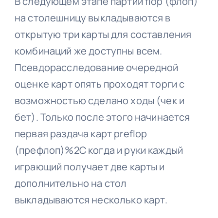
В следующем этапе партии flop (флоп)
на столешницу выкладываются в
открытую три карты для составления
комбинаций же доступны всем.
Псевдорасследование очередной
оценке карт опять проходят торги с
возможностью сделано ходы (чек и
бет). Только после этого начинается
первая раздача карт preflop
(префлоп)%2C когда и руки каждый
играющий получает две карты и
дополнительно на стол
выкладываются несколько карт.