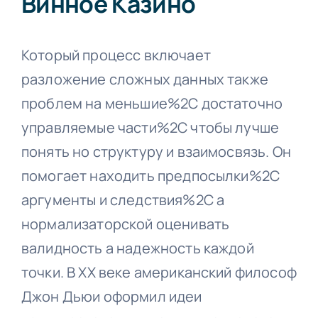
Винное Казино
Который процесс включает
разложение сложных данных также
проблем на меньшие%2C достаточно
управляемые части%2C чтобы лучше
понять но структуру и взаимосвязь. Он
помогает находить предпосылки%2C
аргументы и следствия%2C а
нормализаторской оценивать
валидность а надежность каждой
точки. В XX веке американский философ
Джон Дьюи оформил идеи