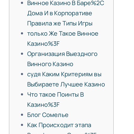
Винное Казино В Баре%2C
Дома И в Корпоративе
Правила же Типы Игры
только Же Такое Винное
Казино%3F
Организация Выездного
Винного Казино
судя Каким Критериям вы
Выбираете Лучшее Казино
Что такое Поинты В
Казино%3F
Блог Сомелье
Как Происходит этапа