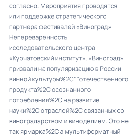
согласно. Мероприятия проводятся
или поддержке стратегического
партнера фестивалей «Виноград»
Непереваренность
исследовательского центра
«Курчатовский институт». «Виноград»
призвали на популяризацию в России
винной культуры%2C” “отечественного
продукта%2C осознанного
потребления%2C на развитие
науки%2C отраслей%2C связанных со
виноградарством и виноделием. Это не
так ярмарка%2C а мультиформатный