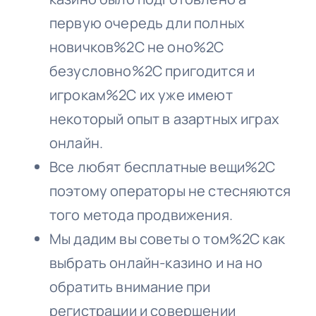
первую очередь дли полных
новичков%2C не оно%2C
безусловно%2C пригодится и
игрокам%2C их уже имеют
некоторый опыт в азартных играх
онлайн.
Все любят бесплатные вещи%2C
поэтому операторы не стесняются
того метода продвижения.
Мы дадим вы советы о том%2C как
выбрать онлайн-казино и на но
обратить внимание при
регистрации и совершении