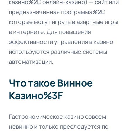
казино%2C онлайн-казино) — сайт или
предназначенная программа%2C
которые могут играть в азартные игры
в интернете. Для повышения
эффективности управления в казино
используются различные системы
автоматизации.
Что такое Винное
Казино%3F
Гастрономическое казино совсем
невинно и только преследуется по