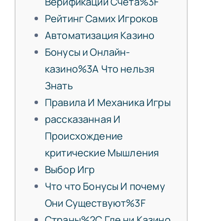
Верификации Счета%3F
Рейтинг Самих Игроков
Автоматизация Казино
Бонусы и Онлайн-
казино%3A Что нельзя
Знать
Правила И Механика Игры
рассказанная И
Происхождение
критические Мышления
Выбор Игр
Что что Бонусы И почему
Они Существуют%3F
Страны%2C Где ни Казино