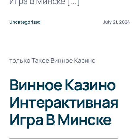
Игра В Минске [...]
Uncategorized
July 21, 2024
только Такое Винное Казино
Винное Казино
Интерактивная
Игра В Минске