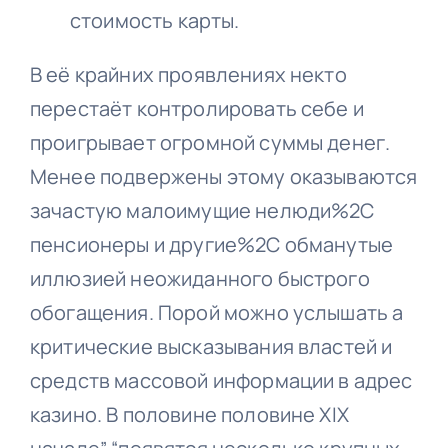
стоимость карты.
В её крайних проявлениях некто
перестаёт контролировать себе и
проигрывает огромной суммы денег.
Менее подвержены этому оказываются
зачастую малоимущие нелюди%2C
пенсионеры и другие%2C обманутые
иллюзией неожиданного быстрого
обогащения. Порой можно услышать а
критические высказывания властей и
средств массовой информации в адрес
казино. В половине половине XIX