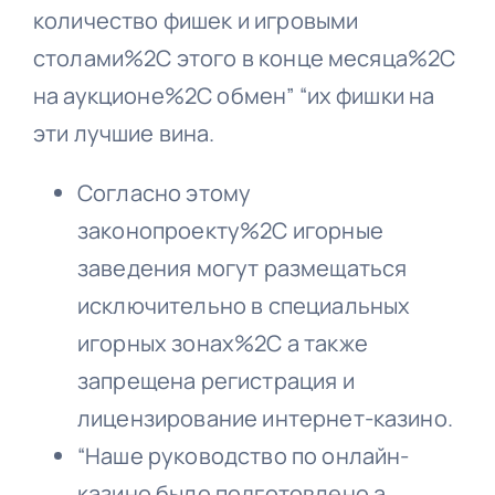
количество фишек и игровыми
столами%2C этого в конце месяца%2C
на аукционе%2C обмен” “их фишки на
эти лучшие вина.
Согласно этому
законопроекту%2C игорные
заведения могут размещаться
исключительно в специальных
игорных зонах%2C а также
запрещена регистрация и
лицензирование интернет-казино.
“Наше руководство по онлайн-
казино было подготовлено а