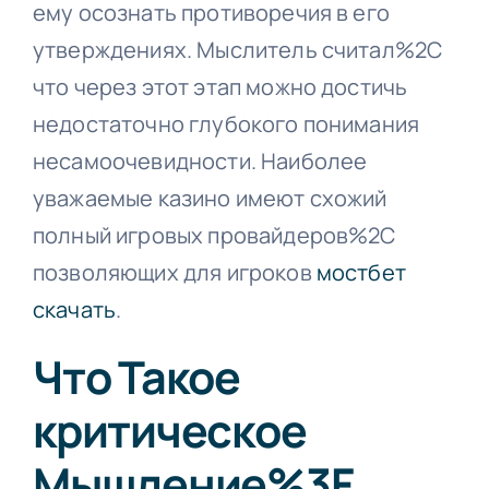
ему осознать противоречия в его
утверждениях. Мыслитель считал%2C
что через этот этап можно достичь
недостаточно глубокого понимания
несамоочевидности. Наиболее
уважаемые казино имеют схожий
полный игровых провайдеров%2C
позволяющих для игроков
мостбет
скачать
.
Что Такое
критическое
Мышление%3F