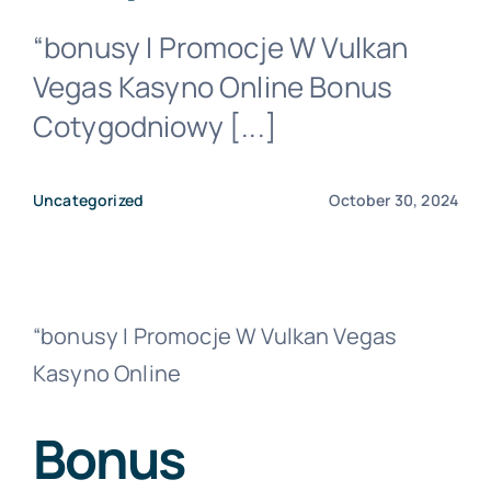
“bonusy I Promocje W Vulkan
Vegas Kasyno Online Bonus
Cotygodniowy [...]
Uncategorized
October 30, 2024
“bonusy I Promocje W Vulkan Vegas
Kasyno Online
Bonus