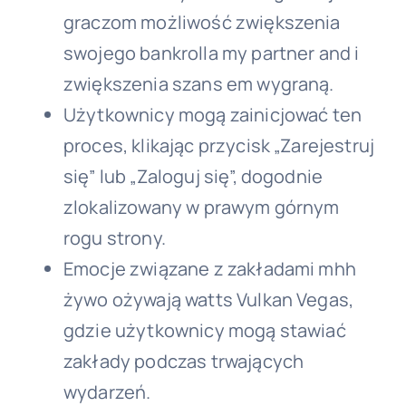
graczom możliwość zwiększenia
swojego bankrolla my partner and i
zwiększenia szans em wygraną.
Użytkownicy mogą zainicjować ten
proces, klikając przycisk „Zarejestruj
się” lub „Zaloguj się”, dogodnie
zlokalizowany w prawym górnym
rogu strony.
Emocje związane z zakładami mhh
żywo ożywają watts Vulkan Vegas,
gdzie użytkownicy mogą stawiać
zakłady podczas trwających
wydarzeń.