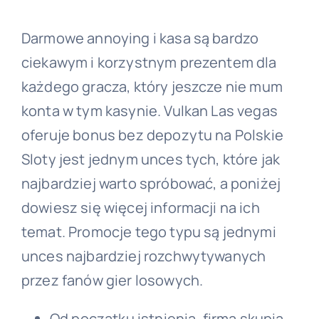
Darmowe annoying i kasa są bardzo
ciekawym i korzystnym prezentem dla
każdego gracza, który jeszcze nie mum
konta w tym kasynie. Vulkan Las vegas
oferuje bonus bez depozytu na Polskie
Sloty jest jednym unces tych, które jak
najbardziej warto spróbować, a poniżej
dowiesz się więcej informacji na ich
temat. Promocje tego typu są jednymi
unces najbardziej rozchwytywanych
przez fanów gier losowych.
Od początku istnienia, firma skupia