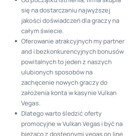
się na dostarczaniu najwyższej
jakości doświadczeń dla graczy na
całym świecie.
Oferowanie atrakcyjnych my partner
and i bezkonkurencyjnych bonusów
powitalnych to jeden z naszych
ulubionych sposobów na
zachęcenie nowych graczy do
założenia konta w kasynie Vulkan
Vegas.
Dlatego warto śledzić oferty
promocyjne w Vulkan Vegas i być na
bieżąco z dostępnymi vegas on line