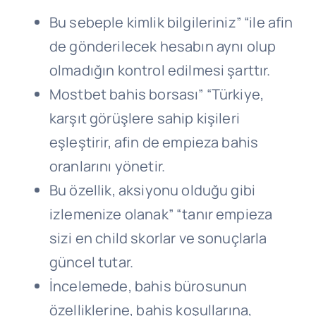
Bu sebeple kimlik bilgileriniz” “ile afin
de gönderilecek hesabın aynı olup
olmadığın kontrol edilmesi şarttır.
Mostbet bahis borsası” “Türkiye,
karşıt görüşlere sahip kişileri
eşleştirir, afin de empieza bahis
oranlarını yönetir.
Bu özellik, aksiyonu olduğu gibi
izlemenize olanak” “tanır empieza
sizi en child skorlar ve sonuçlarla
güncel tutar.
İncelemede, bahis bürosunun
özelliklerine, bahis koşullarına,