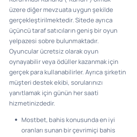
üzere diğer mevzuata uygun şekilde
gerçekleştirilmektedir. Sitede ayrıca
üçüncü taraf satıcıların geniş bir oyun
yelpazesi sobre bulunmaktadır.
Oyuncular ücretsiz olarak oyun
oynayabilir veya ödüller kazanmak için
gerçek para kullanabilirler. Ayrıca şirketin
müşteri destek ekibi, sorularınızı
yanıtlamak için günün her saati
hizmetinizdedir.
Mostbet, bahis konusunda en iyi
oranları sunan bir çevrimiçi bahis