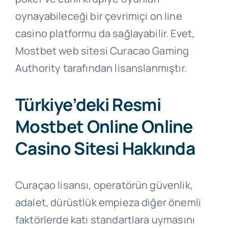
oynayabileceği bir çevrimiçi on line
casino platformu da sağlayabilir. Evet,
Mostbet web sitesi Curacao Gaming
Authority tarafından lisanslanmıştır.
Türkiye’deki Resmi
Mostbet Online Online
Casino Sitesi Hakkında
Curaçao lisansı, operatörün güvenlik,
adalet, dürüstlük empieza diğer önemli
faktörlerde katı standartlara uymasını