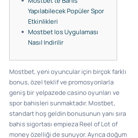
Mostbet’te Bahis
Yapılabilecek Popüler Spor
Etkinlikleri
Mostbet Ios Uygulaması
Nasıl Indirilir
Mostbet, yeni oyuncular için birçok farklı
bonus, özel teklif ve promosyonlarla
geniş bir yelpazede casino oyunları ve
spor bahisleri sunmaktadır. Mostbet,
standart hoş geldin bonusunun yanı sıra
bahis sigortası empieza Reel of Lot of
money özelliği de sunuyor. Ayrıca doğum