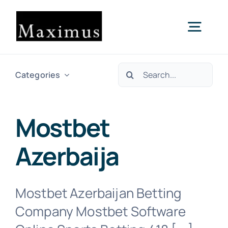
Skip
to
Togg
content
Navig
Search
About us
Categories
for:
Capital
Mostbet
Azerbaija
Consultancy
Projects & Clients
Mostbet Azerbaijan Betting
Company Mostbet Software
Contact Us