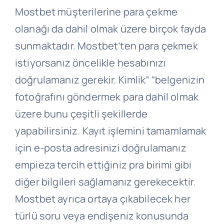
Mostbet müşterilerine para çekme
olanağı da dahil olmak üzere birçok fayda
sunmaktadır. Mostbet’ten para çekmek
istiyorsanız öncelikle hesabınızı
doğrulamanız gerekir. Kimlik” “belgenizin
fotoğrafını göndermek para dahil olmak
üzere bunu çeşitli şekillerde
yapabilirsiniz. Kayıt işlemini tamamlamak
için e-posta adresinizi doğrulamanız
empieza tercih ettiğiniz pra birimi gibi
diğer bilgileri sağlamanız gerekecektir.
Mostbet ayrıca ortaya çıkabilecek her
türlü soru veya endişeniz konusunda