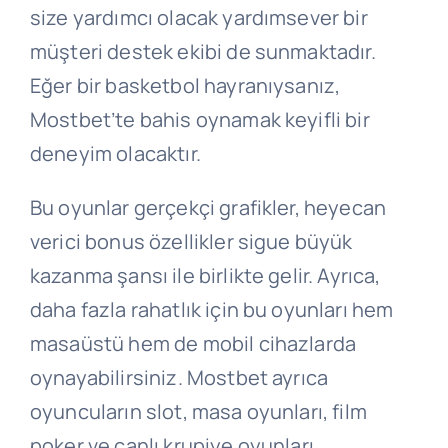
size yardımcı olacak yardımsever bir
müşteri destek ekibi de sunmaktadır.
Eğer bir basketbol hayranıysanız,
Mostbet’te bahis oynamak keyifli bir
deneyim olacaktır.
Bu oyunlar gerçekçi grafikler, heyecan
verici bonus özellikler sigue büyük
kazanma şansı ile birlikte gelir. Ayrıca,
daha fazla rahatlık için bu oyunları hem
masaüstü hem de mobil cihazlarda
oynayabilirsiniz. Mostbet ayrıca
oyuncuların slot, masa oyunları, film
poker ve canlı krupiye oyunları