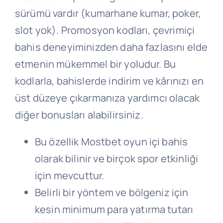
sürümü vardır (kumarhane kumar, poker,
slot yok). Promosyon kodları, çevrimiçi
bahis deneyiminizden daha fazlasını elde
etmenin mükemmel bir yoludur. Bu
kodlarla, bahislerde indirim ve kârınızı en
üst düzeye çıkarmanıza yardımcı olacak
diğer bonusları alabilirsiniz.
Bu özellik Mostbet oyun içi bahis
olarak bilinir ve birçok spor etkinliği
için mevcuttur.
Belirli bir yöntem ve bölgeniz için
kesin minimum para yatırma tutarı