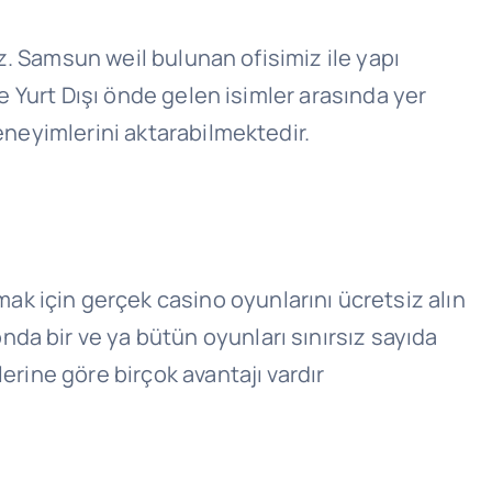
iz. Samsun weil bulunan ofisimiz ile yapı
ve Yurt Dışı önde gelen isimler arasında yer
eneyimlerini aktarabilmektedir.
k için gerçek casino oyunlarını ücretsiz alın
da bir ve ya bütün oyunları sınırsız sayıda
erine göre birçok avantajı vardır