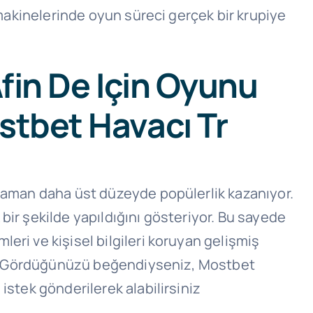
 makinelerinde oyun süreci gerçek bir krupiye
fin De Için Oyunu
Mostbet Havacı Tr
 zaman daha üst düzeyde popülerlik kazanıyor.
bir şekilde yapıldığını gösteriyor. Bu sayede
eri ve kişisel bilgileri koruyan gelişmiş
ler. Gördüğünüzü beğendiyseniz, Mostbet
istek gönderilerek alabilirsiniz