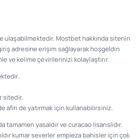
lere ulaşabilmektedir. Mostbet hakkında sitenin
giriş adresine erişim sağlayarak hoşgeldin
 ve kelime çevirilerinizi kolaylaştırır.
ktedir.
 sitedir.
 afin de yatırmak için kullanabilirsiniz.
da tamamen yasaldır ve curacao lisanslıdır.
ıldır kumar severler empieza bahisler için çok