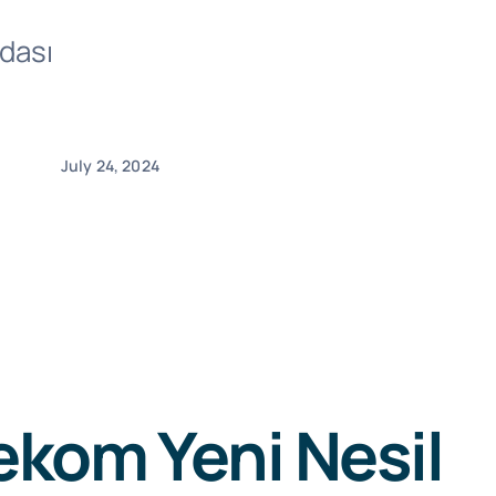
dası
July 24, 2024
kom Yeni Nesil