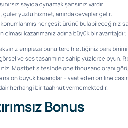
sınırsız sayıda oynamak şansınız vardır.
, güler yüzlü hizmet, anında cevaplar gelir.
onumlanmış her çeşit ürünü bulabileceğiniz satıcıl
n olması kazanmanız adına büyük bir avantajdır.
aksınız empieza bunu tercih ettiğiniz para birimin
nal görsel ve ses tasarımına sahip yüzlerce oyun. 
irsiniz. Mostbet sitesinde one thousand oranı gö
imension büyük kazançlar – vaat eden on line casi
air herhangi bir taahhüt vermemektedir.
ırımsız Bonus