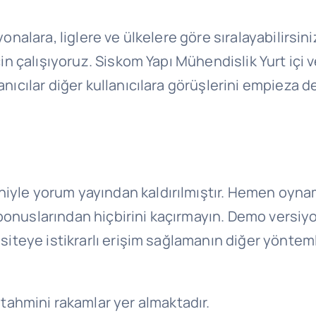
onalara, liglere ve ülkelere göre sıralayabilirsin
çin çalışıyoruz. Siskom Yapı Mühendislik Yurt içi 
nıcılar diğer kullanıcılara görüşlerini empieza d
yle yorum yayından kaldırılmıştır. Hemen oynama
onuslarından hiçbirini kaçırmayın. Demo versiyon
siteye istikrarlı erişim sağlamanın diğer yönteml
tahmini rakamlar yer almaktadır.