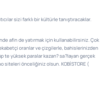
ar sizi farklı bir kültürle tanıştıracaklar.
de afin de yatırmak için kullanabilirsiniz. Çok
Rekabetçi oranlar ve çizgilerle, bahislerinizden
rüp te yüksek paralar kazan? sa?layan gerçek
no siteleri önceliğiniz olsun. KOBİSTORE (