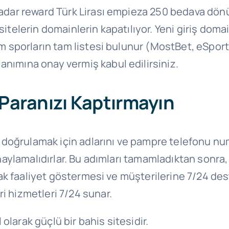
kadar reward Türk Lirası empieza 250 bedava dön
telerin domainlerin kapatılıyor. Yeni giriş domai
m sporların tam listesi bulunur (MostBet, eSports 
nımına onay vermiş kabul edilirsiniz.
 Paranızı Kaptırmayın
ni doğrulamak için adlarını ve pampre telefonu nu
naylamalıdırlar. Bu adımları tamamladıktan sonra, y
larak faaliyet göstermesi ve müşterilerine 7/24 d
i hizmetleri 7/24 sunar.
 olarak güçlü bir bahis sitesidir.