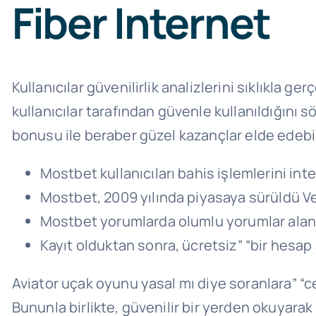
Fiber Internet
Kullanıcılar güvenilirlik analizlerini sıklıkla
kullanıcılar tarafından güvenle kullanıldığını
bonusu ile beraber güzel kazançlar elde edebilir
Mostbet kullanıcıları bahis işlemlerini int
Mostbet, 2009 yılında piyasaya sürüldü Ve
Mostbet yorumlarda olumlu yorumlar alan, ku
Kayıt olduktan sonra, ücretsiz” “bir hesap 
Aviator uçak oyunu yasal mı diye soranlara” “c
Bununla birlikte, güvenilir bir yerden okuyarak