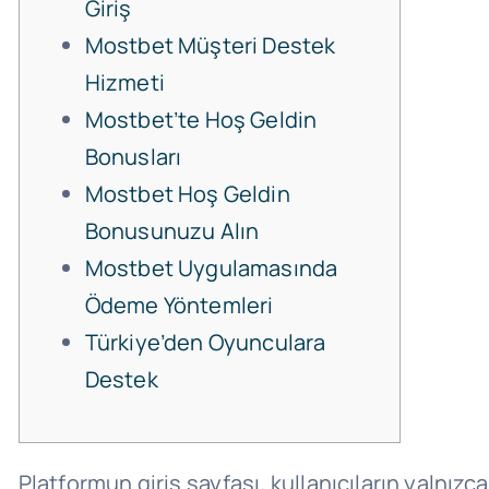
Giriş
Mostbet Müşteri Destek
Hizmeti
Mostbet’te Hoş Geldin
Bonusları
Mostbet Hoş Geldin
Bonusunuzu Alın
Mostbet Uygulamasında
Ödeme Yöntemleri
Türkiye’den Oyunculara
Destek
Platformun giriş sayfası, kullanıcıların yalnızc