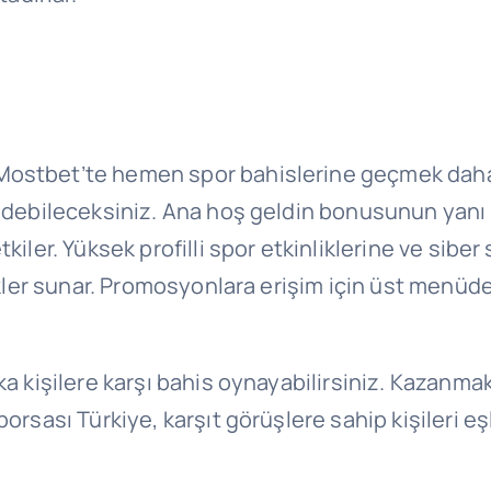
ostbet’te hemen spor bahislerine geçmek daha 
edebileceksiniz. Ana hoş geldin bonusunun yanı s
ler. Yüksek profilli spor etkinliklerine ve siber
nekler sunar. Promosyonlara erişim için üst me
a kişilere karşı bahis oynayabilirsiniz. Kazanmak
sası Türkiye, karşıt görüşlere sahip kişileri eşle