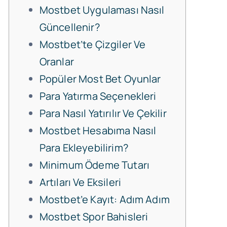
Mostbet Uygulaması Nasıl
Güncellenir?
Mostbet’te Çizgiler Ve
Oranlar
Popüler Most Bet Oyunlar
Para Yatırma Seçenekleri
Para Nasıl Yatırılır Ve Çekilir
Mostbet Hesabıma Nasıl
Para Ekleyebilirim?
Minimum Ödeme Tutarı
Artıları Ve Eksileri
Mostbet’e Kayıt: Adım Adım
Mostbet Spor Bahisleri